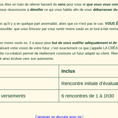
ous êtes en train de relever fassent du
sens
pour vous et
que vous vous comp
 nous réussissons à
démêler
ce qui vous habite afin de vous
débarrasser du
 qu’il y a en quelque part anormalité, alors que ce n’est pas le cas:
VOUS 
possible: que vous finissez par vous sentir moins seuls.es et tout-à-fait norm
 moins seuls.es, il a aussi pour
but de vous outiller adéquatement et de 
sant votre vision de votre futur, c’est exactement ce que j’appelle LA CRÉ
cette co-création permet de réellement construire un futur adapté au client. R
ant ainsi évoluer vers son autonomie.
Inclus
Rencontre initiale d’évaluat
2 versements
6 rencontres de 1 à 1h30
J’aimerais en discuter avec toi !